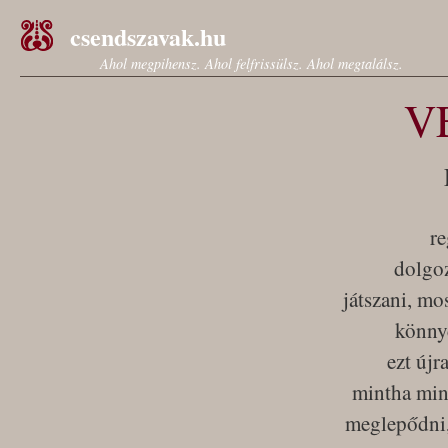
csendszavak.hu
Ahol megpihensz. Ahol felfrissülsz. Ahol megtalálsz.
V
re
dolgoz
játszani, m
könnyc
ezt újr
mintha min
meglepődni,