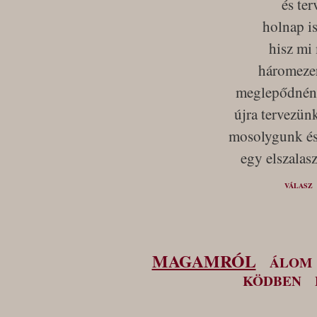
és te
holnap i
hisz mi 
háromeze
meglepődnénk
újra tervezün
mosolygunk és
egy elszalasz
VÁLASZ
MAGAMRÓL
ÁLOM
KÖDBEN