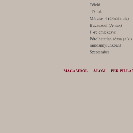
Télelő
-17 fok
Március 4 (Olnáéknak)
Búcsúzóul (A-nak)
J.-re emlékezve
Pótolhatatlan rózsa (a ki
mindannyiunkban)
Szeptember
MAGAMRÓL
ÁLOM
PER PILLA