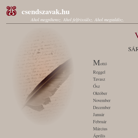
csendszavak.hu
Ahol megpihensz. Ahol felfrissülsz. Ahol megtalálsz.
SÁ
M
ottó
Reggel
Tavasz
Ősz
Október
November
December
Január
Február
Március
Április