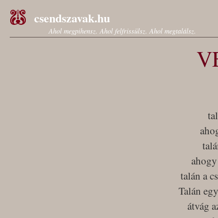
csendszavak.hu
Ahol megpihensz. Ahol felfrissülsz. Ahol megtalálsz.
V
ta
ahog
tal
ahogy 
talán a c
Talán egy
átvág a